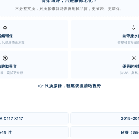
骨架還好，只是膠條老化？
不必整支換，只換膠條就能恢復刷拭品質，更省錢、更環保。
♻️
💧
省錢環保
自帶撥水
，只換膠條更划算
矽膠材質形成
🔇
☀️
善跳動異音
優異耐候
矽膠，刷拭更安靜
抗UV、臭氧
👉 只換膠條，輕鬆恢復清晰視野
A C117 X117
2015–20
+19 吋
矽膠（Sili