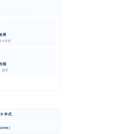
效果
撥水薄膜
性能
、酸雨
19 年式
cone）