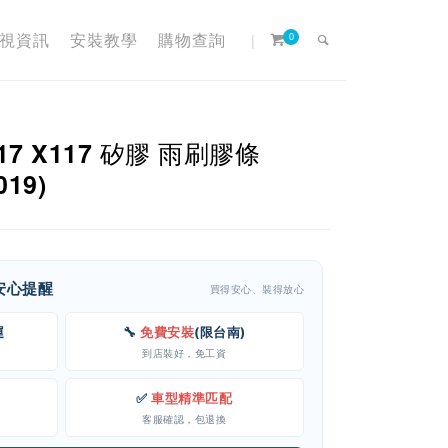
視資訊
安裝教學
購物查詢
|
0
C117 X117 矽膠 雨刷膠條
019)
客安心提醒
買得安心、裝得放心
運
🔧
免費安裝
(限台南)
到店裝好，免工資
✅
車型精準匹配
客服確認，包退換