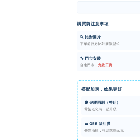
購買前注意事項
🔍 比對圖片
下單前務必比對膠條型式
🔧 門市安裝
台南門市，
免收工資
搭配加購，效果更好
🟢 矽膠雨刷（整組）
骨架老化時一起升級
🧽 G55 除油膜
去除油膜，根治跳動元兇