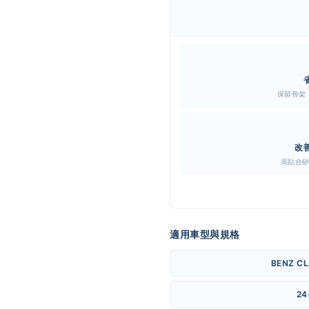
保留骨架
改
高貼合
適用車型與規格
BENZ CL
24