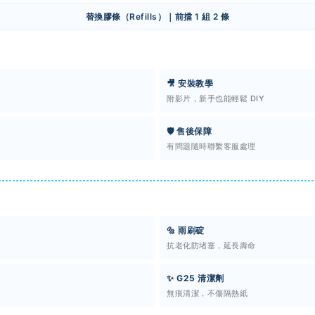
替換膠條（Refills）｜前擋 1 組 2 條
🎥 安裝教學
附影片，新手也能輕鬆 DIY
🛡️ 售後保障
有問題隨時聯繫客服處理
🔩 雨刷碇
抗老化防堵塞，延長壽命
✨ G25 清潔劑
無痕清潔，不傷隔熱紙