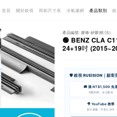
首頁
關於銳視
雨刷尺寸表
冷氣濾網
產品類別
銳
產品編號: 膠條-矽膠(軟/法)
🟢 BENZ CLA 
24+19吋 (2015~2
🛡️ 銳視 RUEISION｜顧
🚚 滿 NT$1,500 免
宅配到府，全台配送
🎥 YouTube 教學
影片易懂，可安心 DIY