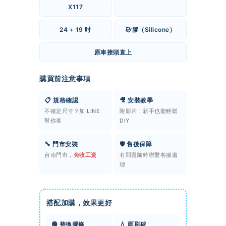
X117
24 + 19 吋
矽膠（Silicone）
原車接頭直上
購買前注意事項
📋 規格確認
🎥 安裝教學
不確定尺寸？加 LINE
附影片，新手也能輕鬆
幫你查
DIY
🔧 門市安裝
🛡️ 售後保障
台南門市，
免收工資
有問題隨時聯繫客服處
理
搭配加購，效果更好
🟢 替換膠條
💧 雨刷碇