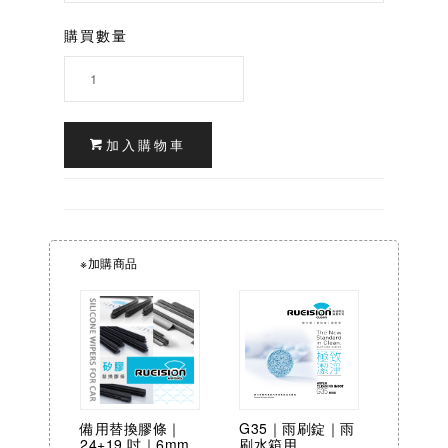
購買數量
加入購物車
※加購商品
備用替換膠條｜
G35｜雨刷錠｜雨
24+19 吋｜6mm
刷水箱用