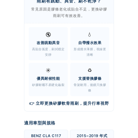
雨刷有跳動、異音、刷不乾淨？
常見原因是膠條老化或貼合不足，更換矽膠
雨刷可有效改善。
🔇
💧
改善跳動異音
自帶撥水效果
高貼合弧度，刷拭穩定
形成撥水薄膜，視線更
安靜
清晰
☀️
♻️
優異耐候性能
支援替換膠條
矽膠耐曬不易硬化龜裂
骨架耐用，後續只換膠
條
👉 立即更換矽膠軟骨雨刷，提升行車視野
適用車型與規格
BENZ CLA C117
2015~2019 年式