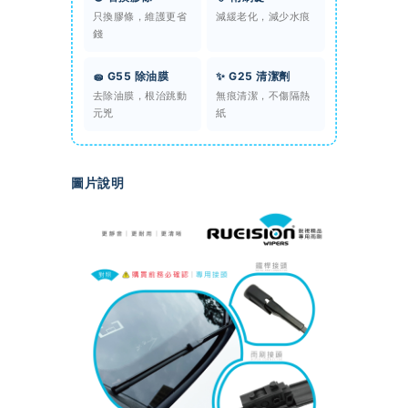
只換膠條，維護更省
減緩老化，減少水痕
錢
🧽 G55 除油膜
✨ G25 清潔劑
去除油膜，根治跳動
無痕清潔，不傷隔熱
元兇
紙
圖片說明