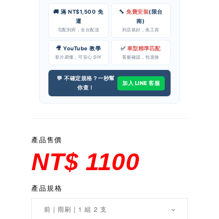
🚚 滿 NT$1,500 免
🔧
免費安裝
(限台
運
南)
宅配到府，全台配送
到店裝好，免工資
🎥 YouTube 教學
✅
車型精準匹配
影片易懂，可安心 DIY
客服確認，包退換
💬 不確定規格？一秒幫
加入 LINE 客服
你查！
產品售價
NT$ 1100
產品規格