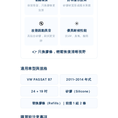
保留骨架，只換膠條更
矽膠材質形成撥水薄膜
划算
🔇
☀️
改善跳動異音
優異耐候性能
高貼合矽膠，刷拭更安
抗UV、臭氧、酸雨
靜
👉 只換膠條，輕鬆恢復清晰視野
適用車型與規格
VW PASSAT B7
2011–2014 年式
24 + 19 吋
矽膠（Silicone）
替換膠條（Refills）｜前擋 1 組 2 條
購買前注意事項