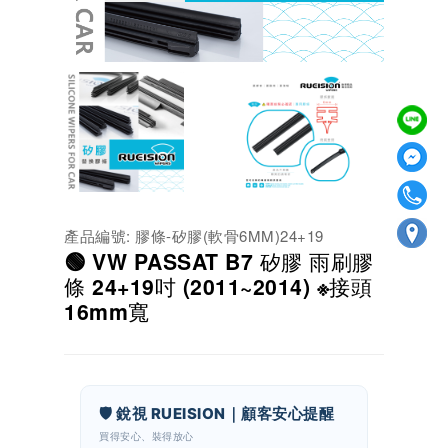
產品編號: 膠條-矽膠(軟骨6MM)24+19
🟢 VW PASSAT B7 矽膠 雨刷膠
條 24+19吋 (2011~2014) ※接頭
16mm寬
🛡️ 銳視 RUEISION｜顧客安心提醒
買得安心、裝得放心