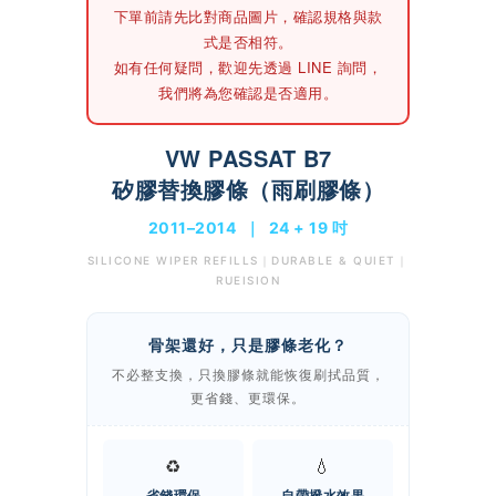
下單前請先
比對商品圖片
，確認規格與款
式是否相符。
如有任何疑問，歡迎先透過 LINE 詢問，
我們將為您確認是否適用。
VW PASSAT B7
矽膠替換膠條（雨刷膠條）
2011–2014 ｜ 24 + 19 吋
SILICONE WIPER REFILLS｜DURABLE & QUIET｜
RUEISION
骨架還好，只是膠條老化？
不必整支換，只換膠條就能恢復刷拭品質，
更省錢、更環保。
♻️
💧
省錢環保
自帶撥水效果