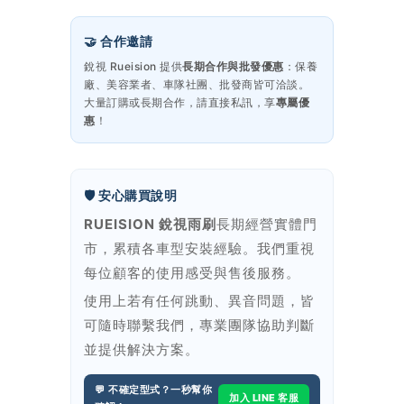
🤝 合作邀請
銳視 Rueision 提供
長期合作與批發優惠
：保養
廠、美容業者、車隊社團、批發商皆可洽談。
大量訂購或長期合作，請直接私訊，享
專屬優
惠
！
🛡️ 安心購買說明
RUEISION 銳視雨刷
長期經營實體門
市，累積各車型安裝經驗。我們重視
每位顧客的使用感受與售後服務。
使用上若有任何跳動、異音問題，皆
可隨時聯繫我們，專業團隊協助判斷
並提供解決方案。
💬 不確定型式？一秒幫你
加入 LINE 客服