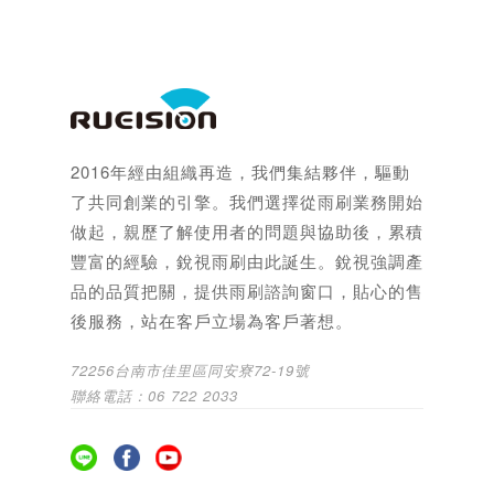
2016年經由組織再造，我們集結夥伴，驅動
了共同創業的引擎。我們選擇從雨刷業務開始
做起，親歷了解使用者的問題與協助後，累積
豐富的經驗，銳視雨刷由此誕生。銳視強調產
品的品質把關，提供雨刷諮詢窗口，貼心的售
後服務，站在客戶立場為客戶著想。
72256台南市佳里區同安寮72-19號
聯絡電話：06 722 2033