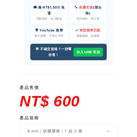
🚚 滿 NT$1,500 免
🔧
免費安裝
(限台
運
南)
宅配到府，全台配送
到店裝好，免工資
🎥 YouTube 教學
✅
車型精準匹配
影片易懂，可安心 DIY
客服確認，包退換
💬 不確定規格？一秒幫
加入 LINE 客服
你查！
產品售價
NT$ 600
產品規格