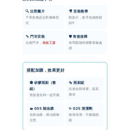
🔍 比對圖片
🎥 安裝教學
下單前務必比對膠條型
附影片，新手也能輕鬆
式
DIY
🔧 門市安裝
🛡️ 售後保障
台南門市，
免收工資
有問題隨時聯繫客服處
理
搭配加購，效果更好
🟢 矽膠雨刷（整
🔩 雨刷碇
組）
抗老化防堵塞，延長
壽命
骨架老化時一起升級
🧽 G55 除油膜
✨ G25 清潔劑
去除油膜，根治跳動
無痕清潔，不傷隔熱
元兇
紙