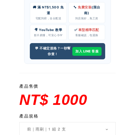
🚚 滿 NT$1,500 免
🔧
免費安裝
(限台
運
南)
宅配到府，全台配送
到店裝好，免工資
🎥 YouTube 教學
✅
車型精準匹配
影片易懂，可安心 DIY
客服確認，包退換
💬 不確定規格？一秒幫
加入 LINE 客服
你查！
產品售價
NT$ 1000
產品規格