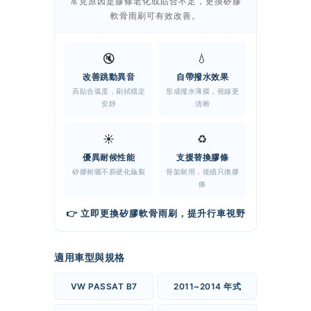
常見原因是膠條老化或貼合不足，更換矽膠
軟骨雨刷可有效改善。
🔇
💧
改善跳動異音
自帶撥水效果
高貼合弧度，刷拭穩定
形成撥水薄膜，視線更
安靜
清晰
☀️
♻️
優異耐候性能
支援替換膠條
矽膠耐曬不易硬化龜裂
骨架耐用，後續只換膠
條
👉 立即更換矽膠軟骨雨刷，提升行車視野
適用車型與規格
VW PASSAT B7
2011~2014 年式