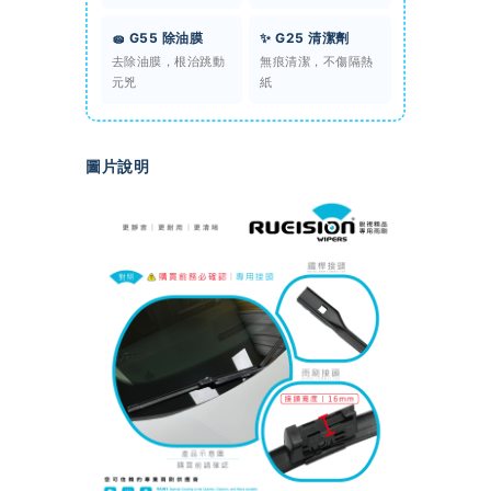
🧽 G55 除油膜
✨ G25 清潔劑
去除油膜，根治跳動
無痕清潔，不傷隔熱
元兇
紙
圖片說明