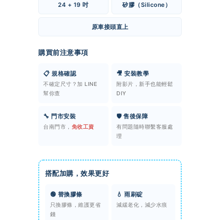
24 + 19 吋
矽膠（Silicone）
原車接頭直上
購買前注意事項
📋 規格確認
🎥 安裝教學
不確定尺寸？加 LINE
附影片，新手也能輕鬆
幫你查
DIY
🔧 門市安裝
🛡️ 售後保障
台南門市，
免收工資
有問題隨時聯繫客服處
理
搭配加購，效果更好
🟢 替換膠條
💧 雨刷碇
只換膠條，維護更省
減緩老化，減少水痕
錢