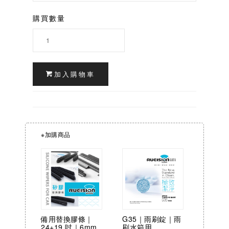
購買數量
加入購物車
※加購商品
備用替換膠條｜
G35｜雨刷錠｜雨
24+19 吋｜6mm
刷水箱用