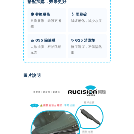
搭配加購，效果更好
🟢 替換膠條
💧 雨刷碇
只換膠條，維護更省
減緩老化，減少水痕
錢
🧽 G55 除油膜
✨ G25 清潔劑
去除油膜，根治跳動
無痕清潔，不傷隔熱
元兇
紙
圖片說明