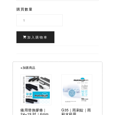
購買數量
加入購物車
※加購商品
備用替換膠條｜
G35｜雨刷錠｜雨
24+19 吋｜6mm
刷水箱用