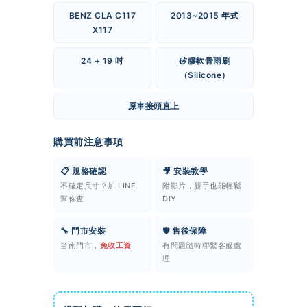
BENZ CLA C117
2013~2015 年式
X117
24 + 19 吋
矽膠軟骨雨刷
（Silicone）
原車接頭直上
購買前注意事項
📋 規格確認
🎥 安裝教學
不確定尺寸？加 LINE
附影片，新手也能輕鬆
幫你查
DIY
🔧 門市安裝
🛡️ 售後保障
台南門市，
免收工資
有問題隨時聯繫客服處
理