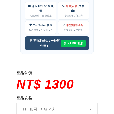
🚚 滿 NT$1,500 免
🔧
免費安裝
(限台
運
南)
宅配到府，全台配送
到店裝好，免工資
🎥 YouTube 教學
✅
車型精準匹配
影片易懂，可安心 DIY
客服確認，包退換
💬 不確定規格？一秒幫
加入 LINE 客服
你查！
產品售價
NT$ 1300
產品規格