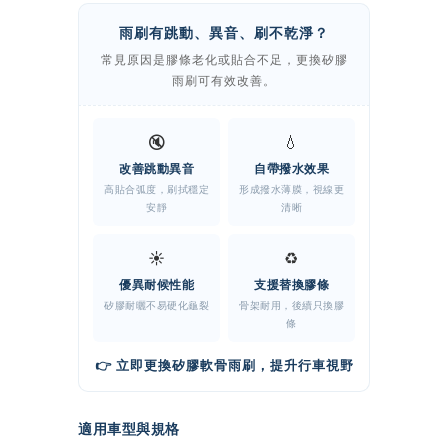
雨刷有跳動、異音、刷不乾淨？
常見原因是膠條老化或貼合不足，更換矽膠
雨刷可有效改善。
🔇
💧
改善跳動異音
自帶撥水效果
高貼合弧度，刷拭穩定
形成撥水薄膜，視線更
安靜
清晰
☀️
♻️
優異耐候性能
支援替換膠條
矽膠耐曬不易硬化龜裂
骨架耐用，後續只換膠
條
👉 立即更換矽膠軟骨雨刷，提升行車視野
適用車型與規格