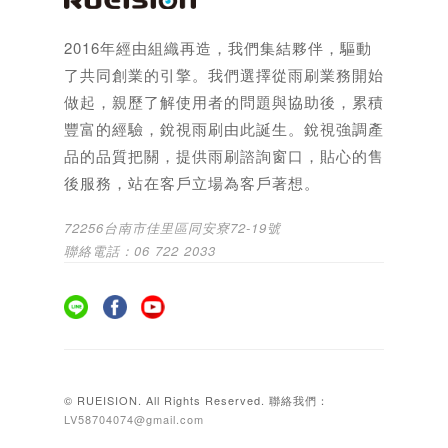
2016年經由組織再造，我們集結夥伴，驅動
了共同創業的引擎。我們選擇從雨刷業務開始
做起，親歷了解使用者的問題與協助後，累積
豐富的經驗，銳視雨刷由此誕生。銳視強調產
品的品質把關，提供雨刷諮詢窗口，貼心的售
後服務，站在客戶立場為客戶著想。
72256台南市佳里區同安寮72-19號
聯絡電話：06 722 2033
© RUEISION. All Rights Reserved. 聯絡我們：
LV58704074@gmail.com