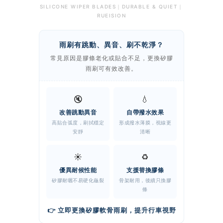
SILICONE WIPER BLADES｜DURABLE & QUIET｜
RUEISION
雨刷有跳動、異音、刷不乾淨？
常見原因是膠條老化或貼合不足，更換矽膠
雨刷可有效改善。
🔇
💧
改善跳動異音
自帶撥水效果
高貼合弧度，刷拭穩定
形成撥水薄膜，視線更
安靜
清晰
☀️
♻️
優異耐候性能
支援替換膠條
矽膠耐曬不易硬化龜裂
骨架耐用，後續只換膠
條
👉 立即更換矽膠軟骨雨刷，提升行車視野