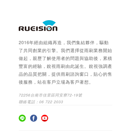
2016年經由組織再造，我們集結夥伴，驅動
了共同創業的引擎。我們選擇從雨刷業務開始
做起，親歷了解使用者的問題與協助後，累積
豐富的經驗，銳視雨刷由此誕生。銳視強調產
品的品質把關，提供雨刷諮詢窗口，貼心的售
後服務，站在客戶立場為客戶著想。
72256台南市佳里區同安寮72-19號
聯絡電話：06 722 2033