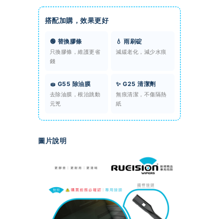
搭配加購，效果更好
🟢 替換膠條
💧 雨刷碇
只換膠條，維護更省
減緩老化，減少水痕
錢
🧽 G55 除油膜
✨ G25 清潔劑
去除油膜，根治跳動
無痕清潔，不傷隔熱
元兇
紙
圖片說明