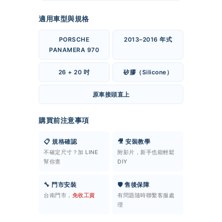
適用車型與規格
PORSCHE
2013–2016 年式
PANAMERA 970
26 + 20 吋
矽膠（Silicone）
原車接頭直上
購買前注意事項
📋 規格確認
🎥 安裝教學
不確定尺寸？加 LINE
附影片，新手也能輕鬆
幫你查
DIY
🔧 門市安裝
🛡️ 售後保障
台南門市，
免收工資
有問題隨時聯繫客服處
理