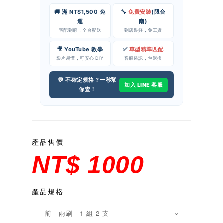
🚚 滿 NT$1,500 免
🔧
免費安裝
(限台
運
南)
宅配到府，全台配送
到店裝好，免工資
🎥 YouTube 教學
✅
車型精準匹配
影片易懂，可安心 DIY
客服確認，包退換
💬 不確定規格？一秒幫
加入 LINE 客服
你查！
產品售價
NT$ 1000
產品規格