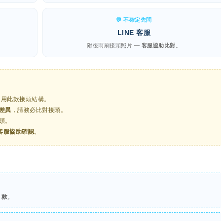
💬 不確定先問
LINE 客服
附後雨刷接頭照片 —
客服協助比對
。
適用此款接頭結構。
差異
，請務必比對接頭。
頭。
客服協助確認
。
 款
。