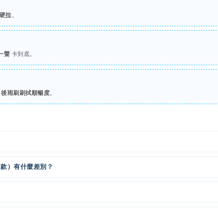
硬拉
。
一聲
卡到底。
試
後雨刷刷拭順暢度
。
L 款）有什麼差別？