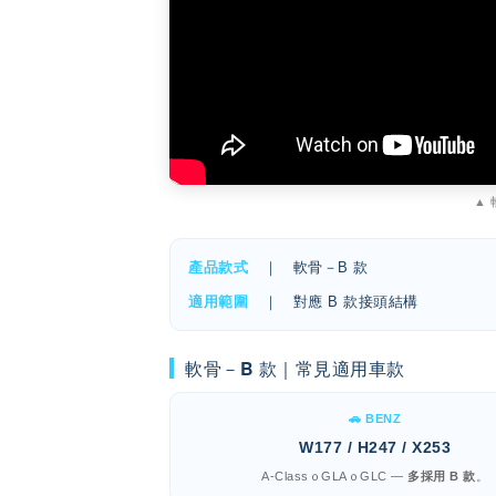
▲
產品款式
｜ 軟骨－B 款
適用範圍
｜ 對應 B 款接頭結構
軟骨－B 款｜常見適用車款
🚗 BENZ
W177 / H247 / X253
A-ClassｏGLAｏGLC —
多採用 B 款
。