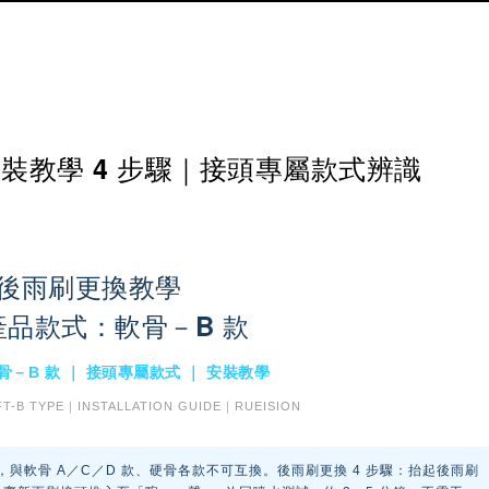
裝教學 4 步驟｜接頭專屬款式辨識
後雨刷更換教學
產品款式：軟骨－B 款
骨－B 款 ｜ 接頭專屬款式 ｜ 安裝教學
T-B TYPE｜INSTALLATION GUIDE｜RUEISION
與軟骨 A／C／D 款、硬骨各款不可互換。後雨刷更換 4 步驟：抬起後雨刷