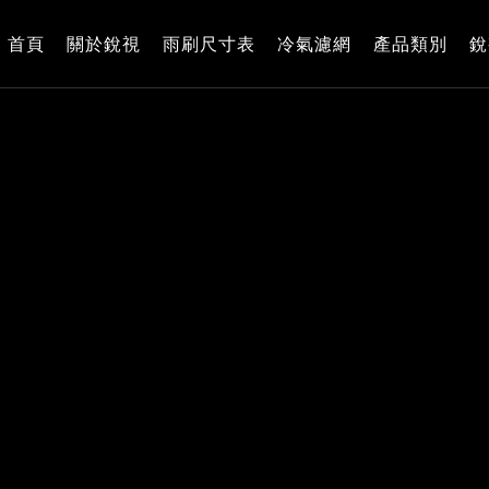
首頁
關於銳視
雨刷尺寸表
冷氣濾網
產品類別
銳