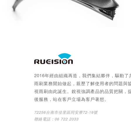
2016年經由組織再造，我們集結夥伴，驅動
雨刷業務開始做起，親歷了解使用者的問題與
視雨刷由此誕生。銳視強調產品的品質把關，
後服務，站在客戶立場為客戶著想。
72256台南市佳里區同安寮72-19號
聯絡電話：06 722 2033