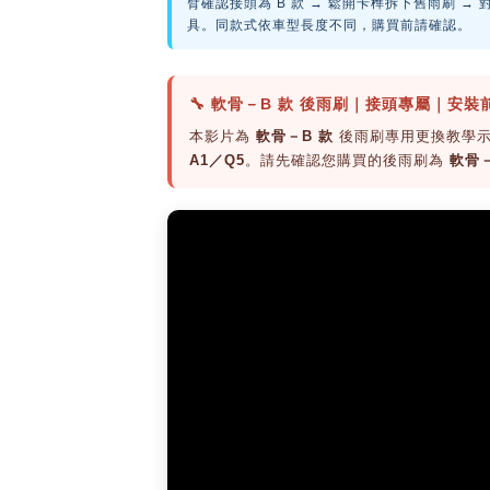
臂確認接頭為 B 款 → 鬆開卡榫拆下舊雨刷 →
具。同款式依車型長度不同，購買前請確認。
🔧 軟骨－B 款 後雨刷｜接頭專屬｜安
本影片為
軟骨－B 款
後雨刷專用更換教學
A1／Q5
。請先確認您購買的後雨刷為
軟骨－