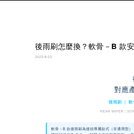
後雨刷怎麼換？軟骨－B 款安
2022/8/23
對應
後雨刷 ｜ 軟
REAR WIPER｜SOF
軟骨－B 款後雨刷為接頭專屬款式（非通用型），