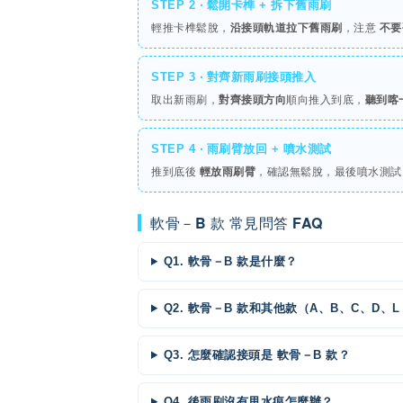
STEP 2 ‧ 鬆開卡榫 + 拆下舊雨刷
輕推卡榫鬆脫，
沿接頭軌道拉下舊雨刷
，注意
不要
STEP 3 ‧ 對齊新雨刷接頭推入
取出新雨刷，
對齊接頭方向
順向推入到底，
聽到喀
STEP 4 ‧ 雨刷臂放回 + 噴水測試
推到底後
輕放雨刷臂
，確認無鬆脫，最後噴水測
軟骨－B 款 常見問答 FAQ
Q1. 軟骨－B 款是什麼？
Q2. 軟骨－B 款和其他款（A、B、C、D、
Q3. 怎麼確認接頭是 軟骨－B 款？
Q4. 後雨刷沒有甩水痕怎麼辦？