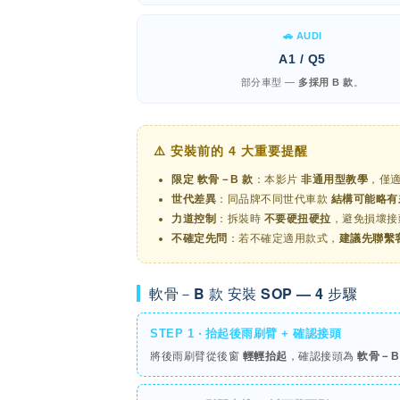
🚗 AUDI
A1 / Q5
部分車型 —
多採用 B 款
。
⚠️ 安裝前的 4 大重要提醒
限定 軟骨－B 款
：本影片
非通用型教學
，僅
世代差異
：同品牌不同世代車款
結構可能略有
力道控制
：拆裝時
不要硬扭硬拉
，避免損壞接
不確定先問
：若不確定適用款式，
建議先聯繫
軟骨－B 款 安裝 SOP — 4 步驟
STEP 1 ‧ 抬起後雨刷臂 + 確認接頭
將後雨刷臂從後窗
輕輕抬起
，確認接頭為
軟骨－B