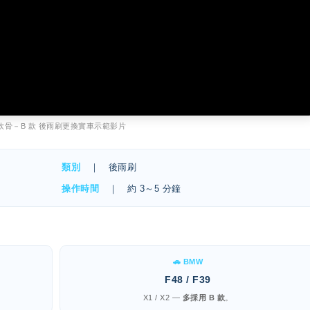
 軟骨－B 款 後雨刷更換實車示範影片
類別
｜ 後雨刷
操作時間
｜ 約 3～5 分鐘
🚗 BMW
F48 / F39
X1 / X2 —
多採用 B 款
。