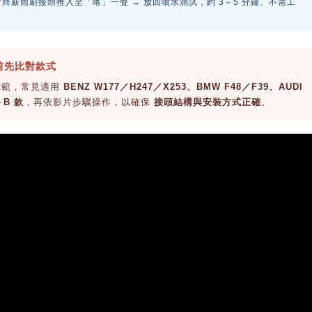
 對齊新雨刷接頭推入至「喀」一聲 → 放回噴水測試，約 3～5 分鐘、不需工
裝前先比對款式
示範，常見適用
BENZ W177／H247／X253、BMW F48／F39、AUDI
B 款
，再依影片步驟操作，以確保
接頭結構與安裝方式正確
。